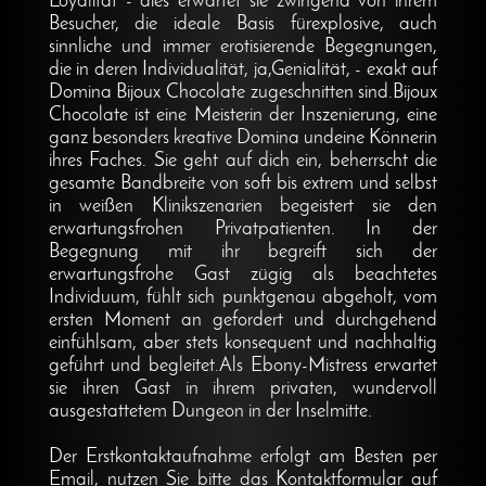
Loyalität - dies erwartet sie zwingend von ihrem
Besucher, die ideale Basis fürexplosive, auch
sinnliche und immer erotisierende Begegnungen,
die in deren Individualität, ja,Genialität, - exakt auf
Domina Bijoux Chocolate zugeschnitten sind.Bijoux
Chocolate ist eine Meisterin der Inszenierung, eine
ganz besonders kreative Domina undeine Könnerin
ihres Faches. Sie geht auf dich ein, beherrscht die
gesamte Bandbreite von soft bis extrem und selbst
in weißen Klinikszenarien begeistert sie den
erwartungsfrohen Privatpatienten. In der
Begegnung mit ihr begreift sich der
erwartungsfrohe Gast zügig als beachtetes
Individuum, fühlt sich punktgenau abgeholt, vom
ersten Moment an gefordert und durchgehend
einfühlsam, aber stets konsequent und nachhaltig
geführt und begleitet.Als Ebony-Mistress erwartet
sie ihren Gast in ihrem privaten, wundervoll
ausgestattetem Dungeon in der Inselmitte.
Der Erstkontaktaufnahme erfolgt am Besten per
Email, nutzen Sie bitte das Kontaktformular auf