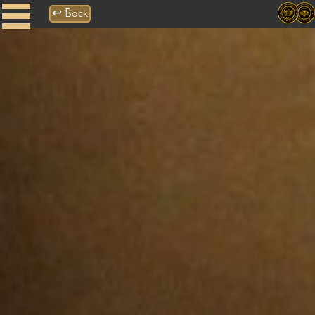
↩
Back