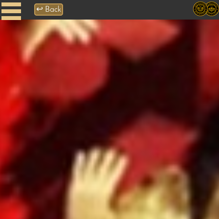
↩
Back