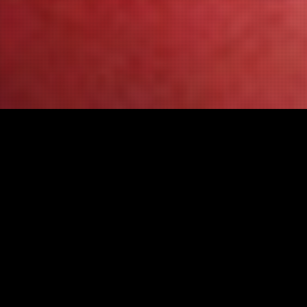
Interview
Schon seit rund 20 Jahren ist mir das Bizarradies
geläufig als ganz besonderes, ja, wuchtiges und
extrem authentisches SM Studio - bis dato aber