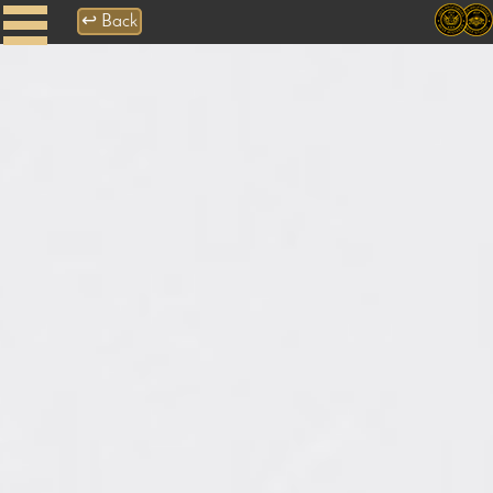
↩
Back