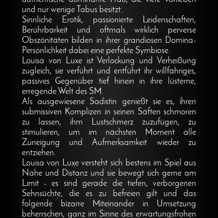
und nur wenige Tabus besitzt.
Sinnliche Erotik, passionierte Leidenschaften,
Berührbarkeit und oftmals wirklich perverse
Obszönitäten bilden in ihrer grandiosen Domina-
Persönlichkeit dabei eine perfekte Symbiose.
Louisa von Luxe ist Verlockung und Verheißung
zugleich, sie verführt und entführt ihr willfähriges,
passives Gegenüber tief hinein in ihre lüsterne,
erregende Welt des SM.
Als ausgewiesene Sadistin genießt sie es, ihren
submissiven Komplizen in seinen Säften schmoren
zu lassen, ihm Lustschmerz zuzufügen, zu
stimulieren, um im nächsten Moment alle
Zuneigung und Aufmerksamkeit wieder zu
entziehen.
Louisa von Luxe versteht sich bestens im Spiel aus
Nähe und Distanz und sie bewegt sich gerne am
Limit - es sind gerade die tiefen, verborgenen
Sehnsüchte, die es zu befreien gilt und das
folgende bizarre Miteinander in Umsetzung
beherrschen, ganz im Sinne des erwartungsfrohen