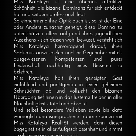
Miss Kataleya ist eine überaus attraktive
Schönheit, die bizarre Dominanz für sich entdeckt
hat und seitdem professionell lebt.
So einnehmend ihre Optik auch ist, so ist der Eine
oder Andere zunächst geneigt, diese Domina zu
unterschätzen allein aufgrund ihres jugendlichen
Aussehens - sich dessen wohl bewusst, versteht sich
Miss Kataleya hervorragend darauf, ihren
Sadismus auszuspielen und ihr Gegenüber mittels
ausgewiesenen Kompetenzen und purer
Leidenschaft nachhaltig eines Besseren zu
belehren.
Miss Kataleya holt ihren geneigten Gast
einfühlend und punktgenau in seinen geheimen
Sehnsüchten ab und vollzieht den bizarren
Übergang tief hinein in das lüsterne Treiben in aller
Nachhaltigkeit - total und absolut.
Und selbst besondere Vorlieben sowie bis dato
womöglich unausgesprochene Träume können mit
Miss Kataleya Realität werden, denn diesen
begegnet sie in aller Aufgeschlossenheit und nimmt
sie als eigen an, wenn es passt.