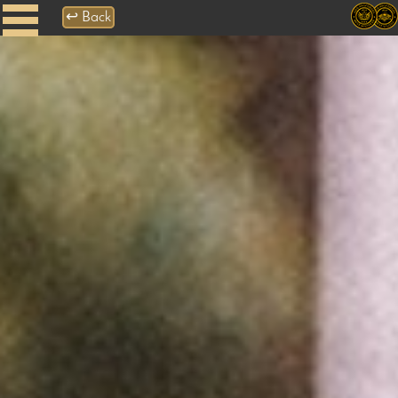
↩
Back