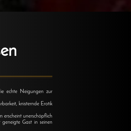
sen
die echte Neigungen zur
arkeit, knisternde Erotik
m erscheint unerschöpflich
r geneigte Gast in seinen