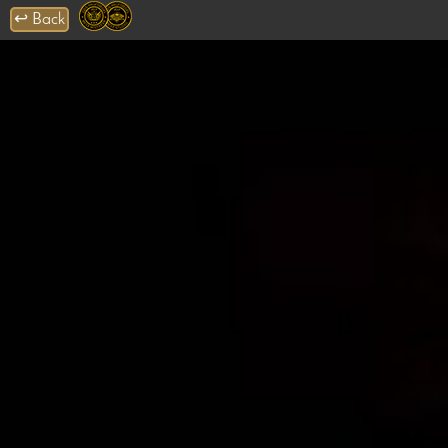
↩
Back