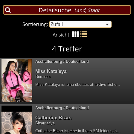
Detailsuche
Land
,
Stadt
Sortierung:
Zufall
Ansicht:
4
Treffer
Aschaffenburg
/
Deutschland
Miss Kataleya
Dominas
Miss Kataleya ist eine überaus attraktive Schönheit, die bizarre Dominanz für sich entdeckt hat und seitdem professionell lebt. So einnehmend ihre Optik auch ist, so ist der Eine oder Andere zunächst geneigt, diese Domina zu unterschätzen allein aufgrund ihres jugendlichen Aussehens - sich dessen wohl bewusst, versteht sich Miss Kataleya hervorragend darauf, ihren Sadismus auszuspielen und ihr Gegenüber mittels ausgewiesenen Kompetenzen und purer Leidenschaft nachhaltig eines Besseren zu belehren. Miss Kataleya holt ihren geneigten Gast einfühlend und punktgenau in seinen geheimen Sehnsüchten ab und vollzieht den bizarren Übergang tief hinein in das lüsterne Treiben in aller Nachhaltigkeit - total und absolut. Und selbst besondere Vorlieben sowie bis dato womöglich unausgesprochene Träume können mit Miss Kataleya Realität werden, denn diesen begegnet sie in aller Aufgeschlossenheit und nimmt sie als eigen an, wenn es passt. Beinahe tabulos begeistert sie ihren Besucher auch mit ihrer gastorientierten Einstellung insgesamt, dem eine stets individuelle und extravgante Erziehung der ganz besonderen Art zuteil wird - in eigener Wahrnehmung erfährt dieser die ideale Kombination aus herausragenden Sinneseindrücken sowie authentisch gelebten, kreativ sowie facettenreich ausgestalteten BDSM. Das stilvolle Studio der Miss Kataleya bildet den idealen Rahmen für die perfekte Auszeit von Alltag und Routine. Was wollen Sie mehr? Miss Kataleya - im SM Studio " Kata's Komben " in Eigenbesitz Aschaffenburg / Nähe Frankfurt Tel.: 0176-73507827 Für schriftliche Kontaktaufnahme, die Miss Kataleya persönlich erreicht, nutzen Sie bitte das Kontaktformular auf dieser Seite.
Aschaffenburg
/
Deutschland
Catherine Bizarr
Bizarrladys
Catherine Bizarr ist eine in ihrem SM leidenschaftliche dominant - bizarre Frau, die in eigenem Studio in Aschaffenburg ihren SM gemeinsam mit dem Gast auslebt. Heute 20 Jahre Erfahrung mit Kernkompetenzen in Sachen weiße Klinik machen Catherine Bizarr für den Patienten, aber auch den Sklaven, Diener, Masochisten und Fetischisten zu einer echten Empfehlung. Das vollausgestattete Klinikum der Catherine Bizarr umfasst auch spezielle Gerätschaften und Mobiliar wie -Perfusoren und Infusomaten -Patientenmonitore -AED-Gerät -Segufix-Ganzkörpersystem -EKG -Axis-Stromgerät -Stylefetish „Boomer“ Damit findet der nach Genesung dürstende Privatpatient seine ganz persönliche Heimat - und der Latex-Fetischist darf sich an einer umfangreichen Ansammlung erstklassiger Outfits für sich selbst erfreuen. Catherine Bizarr wird ihn auf eigene, besondere Art individuell und intensiv an seine Grenzen führen und manchmal auch darüber hinaus. Mit festem Gespür für all die Fantasien und womöglich bis dahin unausgesprochenen Neigungen ihres submissiven Gegenüber wird es ein hohes Maß an Erotik sein, womit diese außergewöhnliche Bizarrlady ihren nach Erlösung gierenden Besucher erfreuen wird - dieser wird Catherine Bizarr in eigener Wahrnehmung umgehend als absolute Ausnahme-Erscheinung lüsterner, ausschweifender Exzesse im SM für sich annehmen. Catherine Bizarr im eigenen SM / Fetisch Studio Adresse auf Anfrage Aschaffenburg - City Tel/App: 0157 - 50730220 Catherine Bizarr bevorzugt erste Anfragen als WhatsApp. Für Kontaktaufnahme via Mail nutzen Sie bitte das Kontaktformular auf dieser Seite.